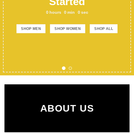
Started
0
hours
0
min
0
sec
SHOP MEN
SHOP WOMEN
SHOP ALL
ABOUT US