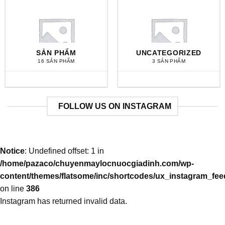
SẢN PHẨM
UNCATEGORIZED
16 SẢN PHẨM
3 SẢN PHẨM
FOLLOW US ON INSTAGRAM
Notice
: Undefined offset: 1 in
/home/pazaco/chuyenmaylocnuocgiadinh.com/wp-
content/themes/flatsome/inc/shortcodes/ux_instagram_fe
on line
386
Instagram has returned invalid data.