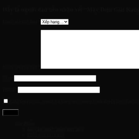
Hãy là người đầu tiên nhận xét “Máy Điện Giải Ka
Đánh giá của bạn
*
Nhận xét của bạn
*
Tên
*
Email
*
Lưu tên của tôi, email, và trang web trong trình duyệt này cho lần 
Sản Phẩm
Máy lọc nước uống trực tiếp
Điện giải ion kiềm