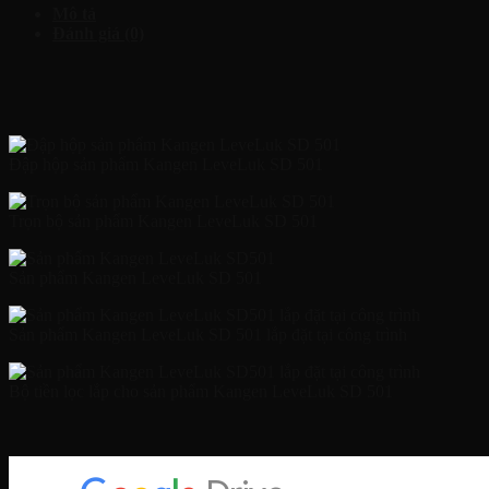
Mô tả
Đánh giá (0)
Đập hộp sản phẩm Kangen LeveLuk SD 501
Trọn bộ sản phẩm Kangen LeveLuk SD 501
Sản phẩm Kangen LeveLuk SD 501
Sản phẩm Kangen LeveLuk SD 501 lắp đặt tại công trình
Bộ tiền lọc lắp cho sản phẩm Kangen LeveLuk SD 501