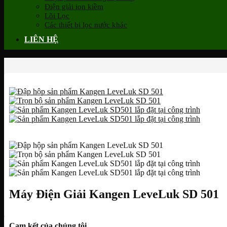
Điện giải ion kiềm
Lõi Lọc
Các thiết bị lọc nước khác
LIÊN HỆ
Máy Điện Giải Kangen LeveLuk SD 501
Cam kết của chúng tôi