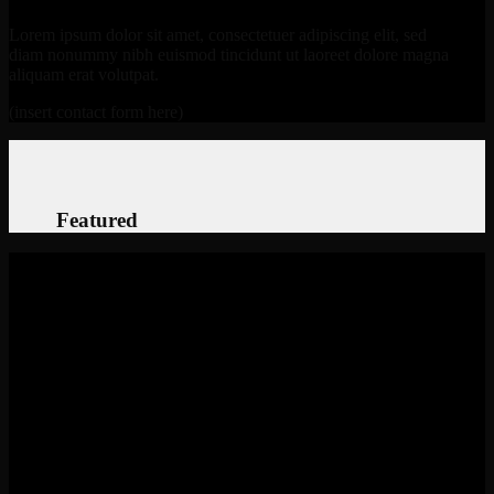
Lorem ipsum dolor sit amet, consectetuer adipiscing elit, sed
diam nonummy nibh euismod tincidunt ut laoreet dolore magna
aliquam erat volutpat.
(insert contact form here)
Featured