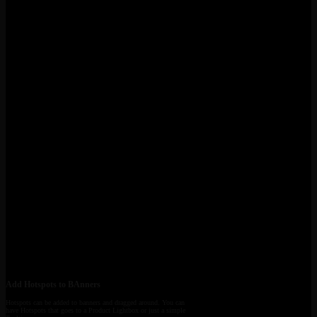
Add Hotspots to BAnners
Hotspots can be added to banners and dragged around. You can
have Hotspots that goes to a Product Lightbox or just a simple