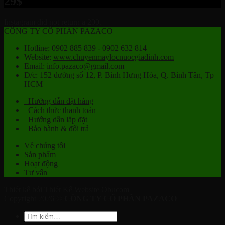
29$
Instagram did not return a 200.
CÔNG TY CỔ PHẦN PAZACO
Hotline: 0902 885 839 - 0902 632 814
Website:
www.chuyenmaylocnuocgiadinh.com
Email: info.pazaco@gmail.com
Đ/c: 152 đường số 12, P. Bình Hưng Hòa, Q. Bình Tân, Tp
HCM
Hướng dẫn đặt hàng
Cách thức thanh toán
Hướng dẫn lắp đặt
Bảo hành & đổi trả
Về chúng tôi
Sản phẩm
Hoạt động
Tư vấn
Thiết kế bởi Thiết Kế Website Obucom
Copyright 2026 ©
CÔNG TY CỔ PHẦN PAZACO
Tìm
kiếm: