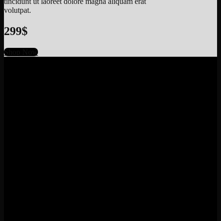
tincidunt ut laoreet dolore magna aliquam erat
volutpat.
299$
Shop Now