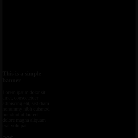
This is a simple
banner
Lorem ipsum dolor sit
amet, consectetuer
adipiscing elit, sed diam
nonummy nibh euismod
tincidunt ut laoreet
dolore magna aliquam
erat volutpat.