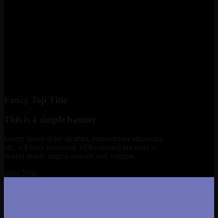
Fancy Top Title
This is a simple banner
Lorem ipsum dolor sit amet, consectetuer adipiscing
elit, sed diam nonummy nibh euismod tincidunt ut
laoreet dolore magna aliquam erat volutpat.
Shop Now