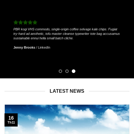
PBR kogi VHS commodo, single-origin coffee selvage kale chips. Fugiat
try-hard ad aesthetic, tofu master cleanse typewriter tote bag accusamus
sustainable ennui hella small batch cliche.
Jenny Brooks
/
LinkedIn
LATEST NEWS
16
Th11