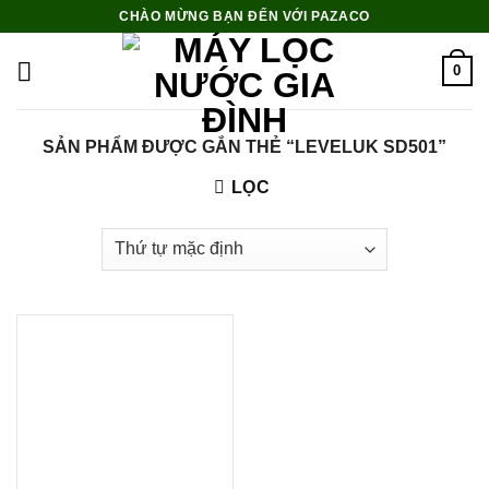
Skip
CHÀO MỪNG BẠN ĐẾN VỚI PAZACO
to
content
0
SẢN PHẨM ĐƯỢC GẮN THẺ “LEVELUK SD501”
LỌC