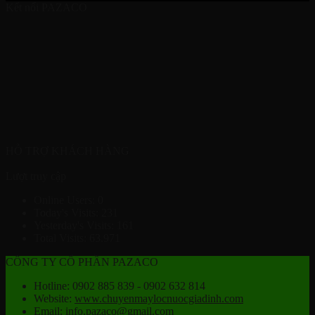
Kết nối PAZACO
HỖ TRỢ KHÁCH HÀNG
Lượt truy cập
Online Users:
0
Today's Visits:
231
Yesterday's Visits:
161
Total Visits:
63.971
CÔNG TY CỔ PHẦN PAZACO
Hotline: 0902 885 839 - 0902 632 814
Website:
www.chuyenmaylocnuocgiadinh.com
Email: info.pazaco@gmail.com