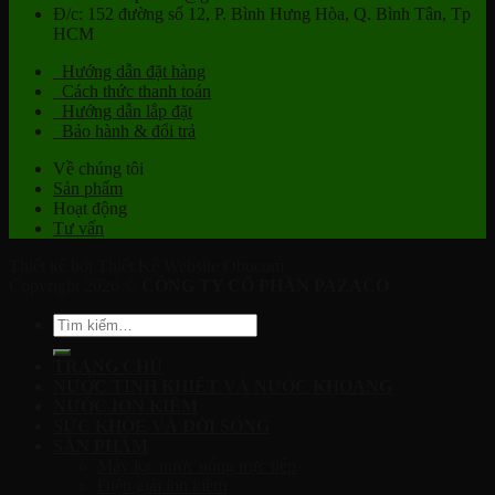
Đ/c: 152 đường số 12, P. Bình Hưng Hòa, Q. Bình Tân, Tp
HCM
Hướng dẫn đặt hàng
Cách thức thanh toán
Hướng dẫn lắp đặt
Bảo hành & đổi trả
Về chúng tôi
Sản phẩm
Hoạt động
Tư vấn
Thiết kế bởi Thiết Kế Website Obucom
Copyright 2026 ©
CÔNG TY CỔ PHẦN PAZACO
Tìm
kiếm:
TRANG CHỦ
NƯỚC TINH KHIẾT VÀ NƯỚC KHOÁNG
NƯỚC ION KIỀM
SỨC KHỎE VÀ ĐỜI SỐNG
SẢN PHẨM
Máy lọc nước uống trực tiếp
Điện giải ion kiềm