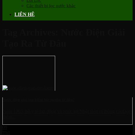
Lõi Lọc
Các thiết bị lọc nước khác
LIÊN HỆ
Tag Archives:
Nước Điện Giải
Tạo Ra Từ Đâu
Nước điện giải ion kiềm bắt nguồn từ đâu?
Năm 1965, bộ y tế lao động và phúc lợi Nhật Bản ra thông cáoĐọc
thêm...
09
Th1