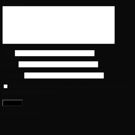
Bình luận
*
Tên
*
Email
*
Trang web
Lưu tên của tôi, email, và trang web trong trình duyệt này cho
lần bình luận kế tiếp của tôi.
Kết nối PAZACO