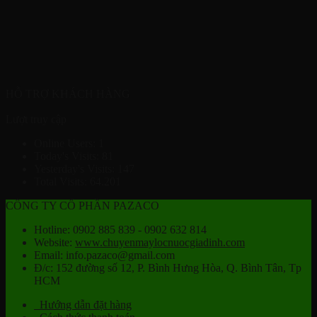
HỖ TRỢ KHÁCH HÀNG
Lượt truy cập
Online Users:
1
Today's Visits:
81
Yesterday's Visits:
147
Total Visits:
64.201
CÔNG TY CỔ PHẦN PAZACO
Hotline: 0902 885 839 - 0902 632 814
Website:
www.chuyenmaylocnuocgiadinh.com
Email: info.pazaco@gmail.com
Đ/c: 152 đường số 12, P. Bình Hưng Hòa, Q. Bình Tân, Tp
HCM
Hướng dẫn đặt hàng