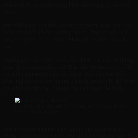
nhiều nước và nhiều vùng lãnh thổ trong đó có Việt
Nam.
Tuy nhiên khi nói đến nguồn gốc nước điện giải ion
kiềm thì phải kể đến những thung lũng xa xôi, nơi
mà con người ở đó có sức khỏe tốt và tuổi thọ rất
cao.
Nguồn gốc của nước ion kiềm được bắt đầu từ thung
lung Hunza nằm phía Tây Bắc dãy Hymalaya, có bộ
tộc sống sâu trong dãy núi băng. Khí hậu nơi đây
khắc nghiệt vô cùng nhưng có một nghịch lý đó là bộ
tộc sống tại đây lại có tuổi thọ cao nhất thế giới.
Các dòng sông băng sau dãy Hymalaya là bắt nguồn của
nước điện giải ion kiềm
Những người dân nơi đây không chỉ khỏe mạnh,
không bệnh tật mà người phụ nữ trong bộ tộc này ở