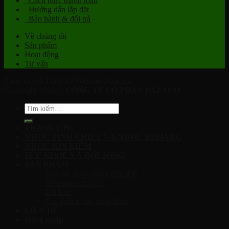
Cách thức thanh toán
Hướng dẫn lắp đặt
Bảo hành & đổi trả
Về chúng tôi
Sản phẩm
Hoạt động
Tư vấn
Thiết kế bởi Thiết Kế Website Obucom
Copyright 2026 ©
CÔNG TY CỔ PHẦN PAZACO
Tìm
kiếm:
TRANG CHỦ
NƯỚC TINH KHIẾT VÀ NƯỚC KHOÁNG
NƯỚC ION KIỀM
SỨC KHỎE VÀ ĐỜI SỐNG
SẢN PHẨM
Máy lọc nước uống trực tiếp
Điện giải ion kiềm
Lõi Lọc
Các thiết bị lọc nước khác
LIÊN HỆ
Đăng nhập