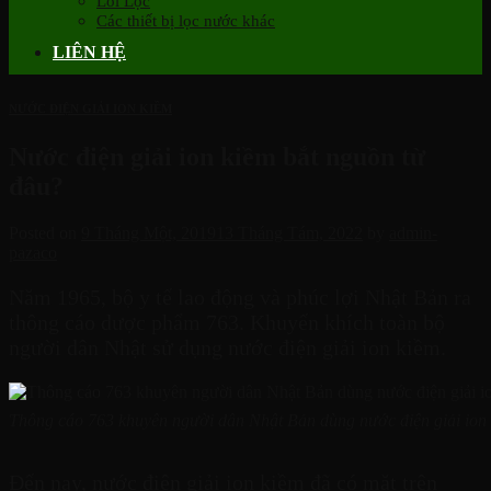
Lõi Lọc
Các thiết bị lọc nước khác
LIÊN HỆ
NƯỚC ĐIỆN GIẢI ION KIỀM
Nước điện giải ion kiềm bắt nguồn từ
đâu?
Posted on
9 Tháng Một, 2019
13 Tháng Tám, 2022
by
admin-
pazaco
Năm 1965, bộ y tế lao động và phúc lợi Nhật Bản ra
thông cáo dược phẩm 763. Khuyến khích toàn bộ
người dân Nhật sử dụng nước điện giải ion kiềm.
Thông cáo 763 khuyên người dân Nhật Bản dùng nước điện giải ion
Đến nay, nước điện giải ion kiềm đã có mặt trên