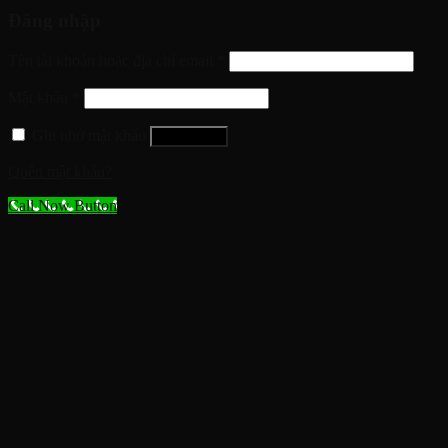
Đăng nhập
Tên tài khoản hoặc địa chỉ email
*
Mật khẩu
*
Ghi nhớ mật khẩu
Đăng nhập
Quên mật khẩu?
Call Now Button