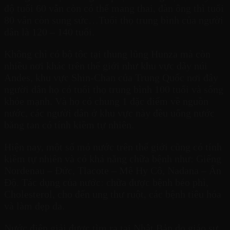
độ tuổi 60 vẫn còn có thể mang thai, đàn ông thì tuổi
80 vẫn còn sung sức…Tuổi thọ trung bình của người
dân là 120 – 140 tuổi.
Không chỉ có bộ tộc tại thung lũng Hunza mà còn
nhiều nơi khác trên thế giới như khu vực dãy núi
Andes, khu vực Shin-Chan của Trung Quốc nơi đây
người dân họ có tuổi thọ trung bình 100 tuổi và sống
khỏe mạnh. Và họ có chung 1 đặc điểm về nguồn
nước, các người dân ở khu vực này đều uống nước
băng tan có tính kiềm tự nhiên.
Hiện nay, một số mỏ nước trên thế giới cũng có tính
kiềm tự nhiên và có khả năng chữa bệnh như: Giếng
Nordenau – Đức, Tlacote – Mê Hy Cô, Nadana – Ấn
Độ. Tác dụng của nước: chữa được bệnh béo phì,
Cholesterol, cho đến ung thư ruột, các bệnh tiêu hóa
và làm đẹp da.
Nước điện giải được tìm ra tại Nhật Bản do giáo sư