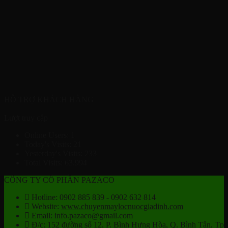
HỖ TRỢ KHÁCH HÀNG
Lượt truy cập
Online Users:
1
Today's Visits:
21
Yesterday's Visits:
233
Total Visits:
63.994
CÔNG TY CỔ PHẦN PAZACO
Hotline: 0902 885 839 - 0902 632 814
Website:
www.chuyenmaylocnuocgiadinh.com
Email: info.pazaco@gmail.com
Đ/c: 152 đường số 12, P. Bình Hưng Hòa, Q. Bình Tân, Tp