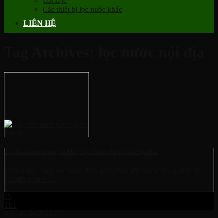
Lõi Lọc
Các thiết bị lọc nước khác
LIÊN HỆ
Tag Archives:
lọc nước nội địa
Tác hại khôn lường từ Máy Lọc Nước Điện Giải Nội Địa
Chào bạn, Máy lọc nước điện giải phần lớn là các dòng máy từ
NhậtĐọc thêm...
15
Th1
Kết nối PAZACO