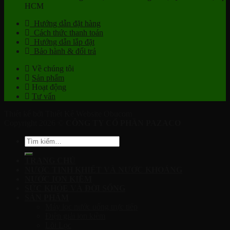
HCM
Hướng dẫn đặt hàng
Cách thức thanh toán
Hướng dẫn lắp đặt
Bảo hành & đổi trả
Về chúng tôi
Sản phẩm
Hoạt động
Tư vấn
Thiết kế bởi Thiết Kế Website Obucom
Copyright 2026 ©
CÔNG TY CỔ PHẦN PAZACO
Tìm
kiếm:
TRANG CHỦ
NƯỚC TINH KHIẾT VÀ NƯỚC KHOÁNG
NƯỚC ION KIỀM
SỨC KHỎE VÀ ĐỜI SỐNG
SẢN PHẨM
Máy lọc nước uống trực tiếp
Điện giải ion kiềm
Lõi Lọc