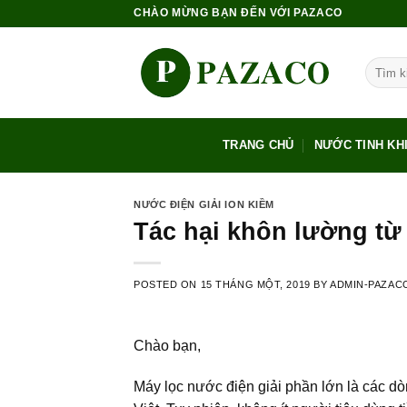
Skip
CHÀO MỪNG BẠN ĐẾN VỚI PAZACO
to
content
Tìm
kiếm:
TRANG CHỦ
NƯỚC TINH KH
NƯỚC ĐIỆN GIẢI ION KIỀM
Tác hại khôn lường từ
POSTED ON
15 THÁNG MỘT, 2019
BY
ADMIN-PAZAC
Chào bạn,
Máy lọc nước điện giải phần lớn là các d