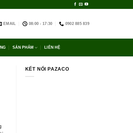
EMAIL
08:00 - 17:30
0902 885 839
ỐNG
SẢN PHẨM
LIÊN HỆ
KẾT NỐI PAZACO
g