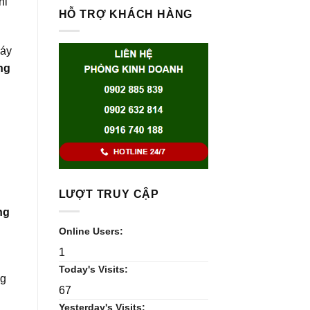
hi
HỖ TRỢ KHÁCH HÀNG
máy
ng
LƯỢT TRUY CẬP
ng
Online Users:
1
Today's Visits:
ng
67
Yesterday's Visits: