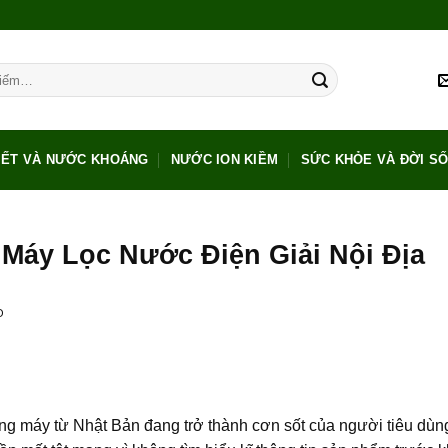
IẾT VÀ NƯỚC KHOÁNG
NƯỚC ION KIỀM
SỨC KHỎE VÀ ĐỜI S
 Máy Lọc Nước Điện Giải Nội Địa
O
òng máy từ Nhật Bản đang trở thành cơn sốt của người tiêu dùn