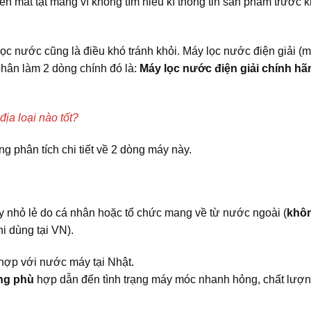
iền mất tật mang vì không tìm hiểu kĩ thông tin sản phẩm trước k
ọc nước cũng là điều khó tránh khỏi. Máy lọc nước điện giải (
 phân làm 2 dòng chính đó là:
Máy lọc nước điện giải chính hã
ịa loại nào tốt?
ng phân tích chi tiết về 2 dòng máy này.
nhỏ lẻ do cá nhân hoặc tổ chức mang về từ nước ngoài (
khô
i dùng tại VN).
hợp với nước máy tại Nhật.
ng phù
hợp dẫn đến tình trạng máy móc nhanh hỏng, chất lượ