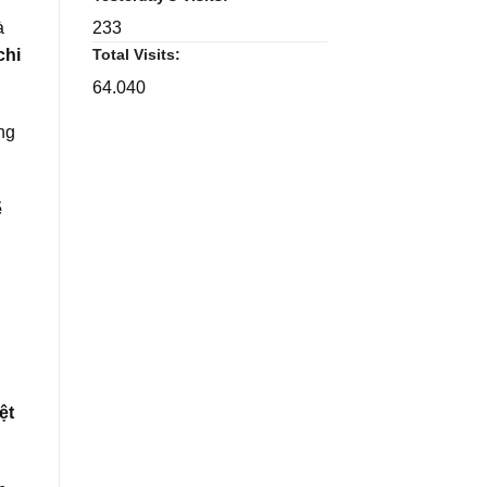
à
233
chi
Total Visits:
64.040
ng
ẽ
ệt