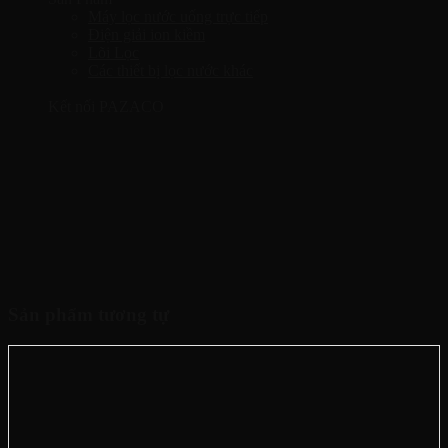
Máy lọc nước uống trực tiếp
Điện giải ion kiềm
Lõi Lọc
Các thiết bị lọc nước khác
Kết nối PAZACO
Sản phẩm tương tự