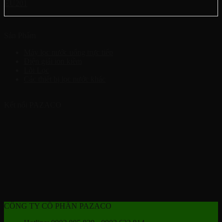
EU201
Sản Phẩm
Máy lọc nước uống trực tiếp
Điện giải ion kiềm
Lõi Lọc
Các thiết bị lọc nước khác
Kết nối PAZACO
CÔNG TY CỔ PHẦN PAZACO