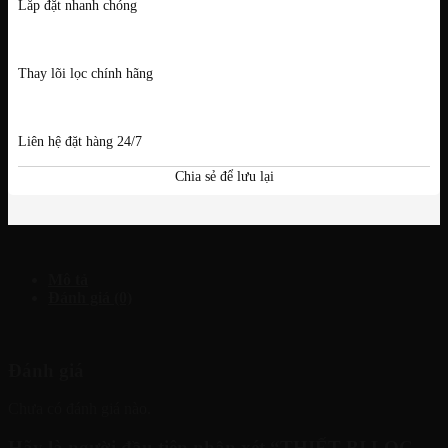
Lắp đặt nhanh chóng
Thay lõi lọc chính hãng
Liên hệ đặt hàng 24/7
Chia sẻ để lưu lại
Mô tả
Đánh giá (0)
Đánh giá
Chưa có đánh giá nào.
Hãy là người đầu tiên nhận xét “THIẾT BỊ LỌC