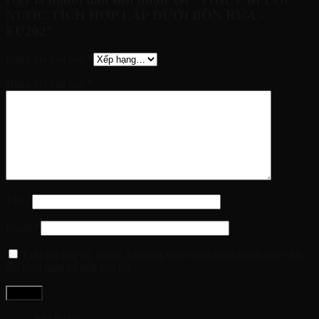
NƯỚC TÍCH HỢP LẮP DƯỚI BỒN RỬA –
EU202”
Đánh giá của bạn
*
Nhận xét của bạn
*
Tên
*
Email
*
Lưu tên của tôi, email, và trang web trong trình duyệt này cho
lần bình luận kế tiếp của tôi.
Sản Phẩm