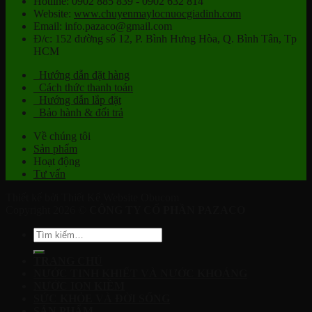
Hotline: 0902 885 839 - 0902 632 814
Website:
www.chuyenmaylocnuocgiadinh.com
Email: info.pazaco@gmail.com
Đ/c: 152 đường số 12, P. Bình Hưng Hòa, Q. Bình Tân, Tp
HCM
Hướng dẫn đặt hàng
Cách thức thanh toán
Hướng dẫn lắp đặt
Bảo hành & đổi trả
Về chúng tôi
Sản phẩm
Hoạt động
Tư vấn
Thiết kế bởi Thiết Kế Website Obucom
Copyright 2026 ©
CÔNG TY CỔ PHẦN PAZACO
Tìm
kiếm:
TRANG CHỦ
NƯỚC TINH KHIẾT VÀ NƯỚC KHOÁNG
NƯỚC ION KIỀM
SỨC KHỎE VÀ ĐỜI SỐNG
SẢN PHẨM