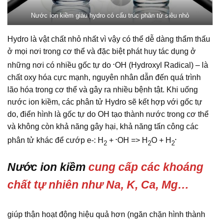
Nước ion kiềm giàu hydro có cấu trúc phân tử siêu nhỏ
Hydro là vật chất nhỏ nhất vì vậy có thể dễ dàng thẩm thấu
ở mọi nơi trong cơ thể và đặc biệt phát huy tác dụng ở
.
những nơi có nhiều gốc tự do
OH (Hydroxyl Radical) – là
chất oxy hóa cực mạnh, nguyên nhân dẫn đến quá trình
lão hóa trong cơ thể và gây ra nhiều bệnh tật. Khi uống
nước ion kiềm, các phân tử Hydro sẽ kết hợp với gốc tự
do, điển hình là gốc tự do OH tạo thành nước trong cơ thể
và không còn khả năng gây hại, khả năng tấn công các
.
.
phân tử khác để cướp e-: H
+
OH => H
O + H
2
2
2
Nước ion kiềm
cung cấp các khoáng
chất tự nhiên như Na, K, Ca, Mg…
giúp thận hoạt động hiệu quả hơn (ngăn chặn hình thành