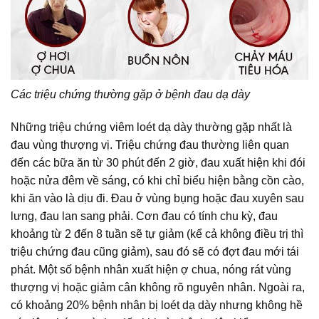
Các triệu chứng thường gặp ở bệnh đau dạ dày
Những triệu chứng viêm loét dạ dày thường gặp nhất là
đau vùng thượng vị. Triệu chứng đau thường liên quan
đến các bữa ăn từ 30 phút đến 2 giờ, đau xuất hiện khi đói
hoặc nửa đêm về sáng, có khi chỉ biểu hiện bằng cồn cào,
khi ăn vào là dịu đi. Đau ở vùng bụng hoặc đau xuyên sau
lưng, đau lan sang phải. Cơn đau có tính chu kỳ, đau
khoảng từ 2 đến 8 tuần sẽ tự giảm (kể cả không điều trị thì
triệu chứng đau cũng giảm), sau đó sẽ có đợt đau mới tái
phát. Một số bệnh nhân xuất hiện ợ chua, nóng rát vùng
thượng vị hoặc giảm cân không rõ nguyên nhân. Ngoài ra,
có khoảng 20% bệnh nhân bị loét dạ dày nhưng không hề