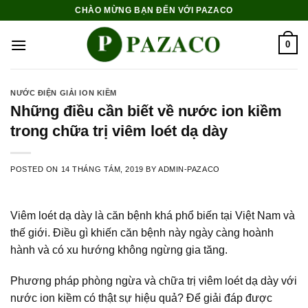
Skip
CHÀO MỪNG BẠN ĐẾN VỚI PAZACO
to
content
0
NƯỚC ĐIỆN GIẢI ION KIỀM
Những điều cần biết về nước ion kiềm
trong chữa trị viêm loét dạ dày
POSTED ON
14 THÁNG TÁM, 2019
BY
ADMIN-PAZACO
Viêm loét dạ dày là căn bệnh khá phổ biến tại Việt Nam và
thế giới. Điều gì khiến căn bệnh này ngày càng hoành
hành và có xu hướng không ngừng gia tăng.
Phương pháp phòng ngừa và chữa trị viêm loét dạ dày
với
nước ion kiềm có thật sự hiệu quả? Để giải đáp được