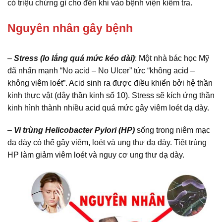
có triệu chứng gì cho đến khi vào bệnh viện kiểm tra.
Nguyên nhân gây bệnh
–
Stress (lo lắng quá mức kéo dài)
: Một nhà bác học Mỹ
đã nhấn mạnh “No acid – No Ulcer” tức “không acid –
không viêm loét”. Acid sinh ra được điều khiển bởi hệ thần
kinh thực vật (dây thần kinh số 10). Stress sẽ kích ứng thần
kinh hình thành nhiều acid quá mức gây viêm loét dạ dày.
–
Vi trùng Helicobacter Pylori (HP)
sống trong niêm mạc
dạ dày có thể gây viêm, loét và ung thư dạ dày. Tiệt trùng
HP làm giảm viêm loét và nguy cơ ung thư dạ dày.