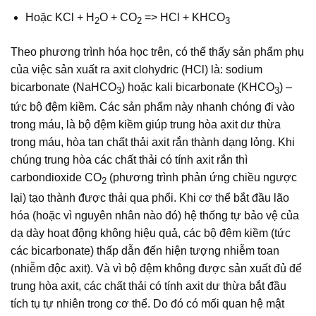
Hoặc KCl + H
O + CO
=> HCl + KHCO
2
2
3
Theo phương trình hóa học trên, có thể thấy sản phẩm phụ
của việc sản xuất ra axit clohydric (HCl) là: sodium
bicarbonate (NaHCO
) hoặc kali bicarbonate (KHCO
) –
3
3
tức bộ đệm kiềm. Các sản phẩm này nhanh chóng đi vào
trong máu, là bộ đệm kiềm giúp trung hòa axit dư thừa
trong máu, hòa tan chất thải axit rắn thành dạng lỏng. Khi
chúng trung hòa các chất thải có tính axit rắn thì
carbondioxide CO
(phương trình phản ứng chiều ngược
2
lại) tạo thành được thải qua phổi. Khi cơ thể bắt đầu lão
hóa (hoặc vì nguyên nhân nào đó) hệ thống tự bảo vệ của
dạ dày hoạt động không hiệu quả, các bộ đệm kiềm (tức
các bicarbonate) thấp dẫn đến hiện tượng nhiễm toan
(nhiễm độc axit). Và vì bộ đệm không được sản xuất đủ để
trung hòa axit, các chất thải có tính axit dư thừa bắt đầu
tích tụ tự nhiên trong cơ thể. Do đó có mối quan hệ mật