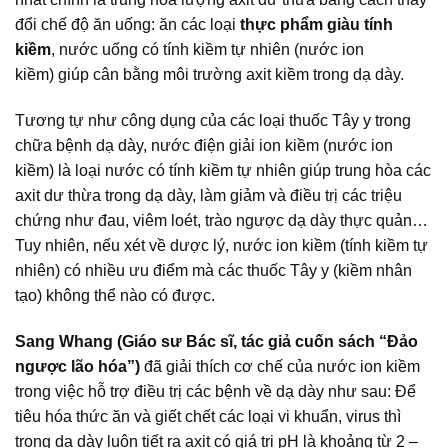
đổi chế độ ăn uống: ăn các loại
thực phẩm giàu tính
kiềm
, nước uống có tính kiềm tự nhiên (nước ion
kiềm) giúp cân bằng môi trường axit kiềm trong dạ dày.
Tương tự như công dụng của các loại thuốc Tây y trong
chữa bệnh dạ dày, nước điện giải ion kiềm (nước ion
kiềm) là loại nước có tính kiềm tự nhiên giúp trung hòa các
axit dư thừa trong dạ dày, làm giảm và điều trị các triệu
chứng như đau, viêm loét, trào ngược dạ dày thực quản…
Tuy nhiên, nếu xét về dược lý, nước ion kiềm (tính kiềm tự
nhiên) có nhiều ưu điểm mà các thuốc Tây y (kiềm nhân
tạo) không thể nào có được.
Sang Whang (Giáo sư Bác sĩ, tác giả cuốn sách “Đảo
ngược lão hóa”)
đã giải thích cơ chế của nước ion kiềm
trong việc hỗ trợ điều trị các bệnh về dạ dày như sau: Để
tiêu hóa thức ăn và giết chết các loại vi khuẩn, virus thì
trong dạ dày luôn tiết ra axit có giá trị pH là khoảng từ 2 –