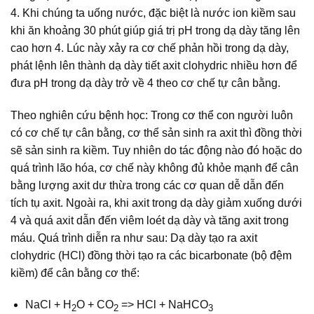
4. Khi chúng ta uống nước, đặc biệt là nước ion kiềm sau
khi ăn khoảng 30 phút giúp giá trị pH trong dạ dày tăng lên
cao hơn 4. Lúc này xảy ra cơ chế phản hồi trong dạ dày,
phát lệnh lên thành dạ dày tiết axit clohydric nhiều hơn để
đưa pH trong dạ dày trở về 4 theo cơ chế tự cân bằng.
Theo nghiên cứu bệnh học: Trong cơ thể con người luôn
có cơ chế tự cân bằng, cơ thể sản sinh ra axit thì đồng thời
sẽ sản sinh ra kiềm. Tuy nhiên do tác động nào đó hoặc do
quá trình lão hóa, cơ chế này không đủ khỏe mạnh để cân
bằng lượng axit dư thừa trong các cơ quan dễ dẫn đến
tích tụ axit. Ngoài ra, khi axit trong dạ dày giảm xuống dưới
4 và quá axit dẫn đến viêm loét dạ dày và tăng axit trong
máu. Quá trình diễn ra như sau: Dạ dày tạo ra axit
clohydric (HCl) đồng thời tạo ra các bicarbonate (bộ đệm
kiềm) để cân bằng cơ thể:
NaCl + H
O + CO
=> HCl + NaHCO
2
2
3