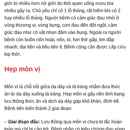
giới bị nhiều hơn nữ giới do thói quen uống rượu bia
nhiều gây ra. Chủ yếu chỉ có 1 lỗ thủng, rất hiếm khi có 2
hay nhiều lỗ thủng. Người bệnh có cảm giác đau nhói ở
vùng thượng vị, vùng bụng, cơn đau đến đột ngột, cảm
giác đau như có vật nhọn đâm vào bụng. Ngoài ra người
bệnh còn buồn nôn hoặc nôn, ói, hơi thở gấp, tim đập
nhanh, đại tiện và tiểu tiện ít. Bệnh cũng cần được cấp cứu
kịp thời.
Hẹp môn vị
Môn vị là chỗ nối giữa dạ dày và tá tràng nhằm đưa thức
ăn từ dạ dày xuống tá tràng. Hẹp môn vị gây nên tình trạng
lưu thông thức ăn và dịch dạ dày gặp khó khăn, đình trệ.
Bệnh tiến triển thành 2 giai đoạn:
–
Giai đoạn đầu:
Lưu thông qua môn vị chưa bị tắc hoàn
toàn mà chỉ bị cản trở. Bệnh nhân có triệu chứng đau vùng