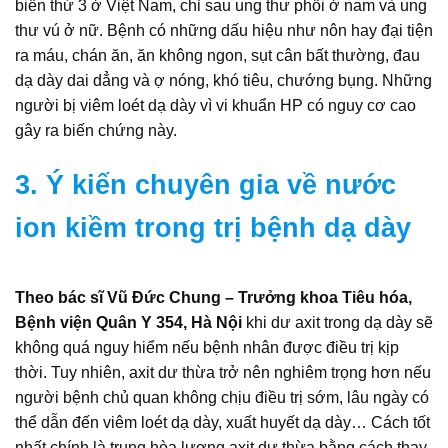
biến thứ 3 ở Việt Nam, chỉ sau ung thư phổi ở nam và ung
thư vú ở nữ. Bệnh có những dấu hiệu như nôn hay đại tiện
ra máu, chán ăn, ăn không ngon, sụt cân bất thường, đau
dạ dày dai dẳng và ợ nóng, khó tiêu, chướng bụng. Những
người bị viêm loét dạ dày vì vi khuẩn HP có nguy cơ cao
gây ra biến chứng này.
3. Ý kiến chuyên gia về nước
ion kiềm trong trị bệnh dạ dày
Theo bác sĩ Vũ Đức Chung – Trưởng khoa Tiêu hóa,
Bệnh viện Quân Y 354, Hà Nội
khi dư axit trong dạ dày sẽ
không quá nguy hiểm nếu bệnh nhân được điều trị kịp
thời. Tuy nhiên, axit dư thừa trở nên nghiêm trọng hơn nếu
người bệnh chủ quan không chịu điều trị sớm, lâu ngày có
thể dẫn đến viêm loét dạ dày, xuất huyết dạ dày… Cách tốt
nhất chính là trung hòa lượng axit dư thừa bằng cách thay