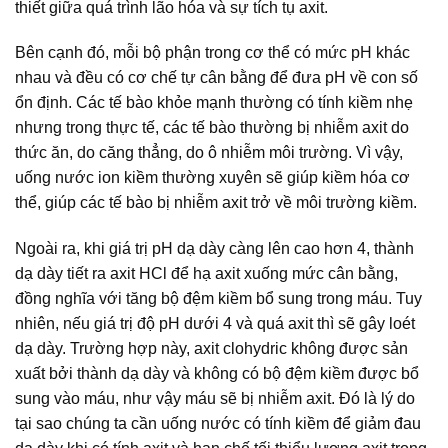
thiết giữa quá trình lão hóa và sự tích tụ axit.
Bên cạnh đó, mỗi bộ phận trong cơ thể có mức pH khác
nhau và đều có cơ chế tự cân bằng để đưa pH về con số
ổn định. Các tế bào khỏe mạnh thường có tính kiềm nhẹ
nhưng trong thực tế, các tế bào thường bị nhiễm axit do
thức ăn, do căng thẳng, do ô nhiễm môi trường. Vì vậy,
uống nước ion kiềm thường xuyên sẽ giúp kiềm hóa cơ
thể, giúp các tế bào bị nhiễm axit trở về môi trường kiềm.
Ngoài ra, khi giá trị pH dạ dày càng lên cao hơn 4, thành
dạ dày tiết ra axit HCl để hạ axit xuống mức cân bằng,
đồng nghĩa với tăng bộ đệm kiềm bổ sung trong máu. Tuy
nhiên, nếu giá trị độ pH dưới 4 và quá axit thì sẽ gây loét
dạ dày. Trường hợp này, axit clohydric không được sản
xuất bởi thành dạ dày và không có bộ đệm kiềm được bổ
sung vào máu, như vậy máu sẽ bị nhiễm axit. Đó là lý do
tại sao chúng ta cần uống nước có tính kiềm để giảm đau