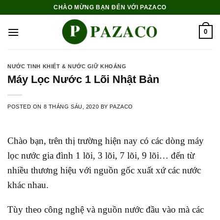
Skip
CHÀO MỪNG BẠN ĐẾN VỚI PAZACO
to
content
0
NƯỚC TINH KHIẾT & NƯỚC GIỮ KHOÁNG
Máy Lọc Nước 1 Lõi Nhật Bản
POSTED ON
8 THÁNG SÁU, 2020
BY
PAZACO
Chào bạn, tr
ên thị trường hiện nay có các dòng máy
lọc nước gia đình 1 lõi, 3 lõi, 7 lõi, 9 lõi… đến từ
nhiều thương hiệu với nguồn gốc xuất xứ các nước
khác nhau.
Tùy theo công nghệ và nguồn nước đầu vào mà các