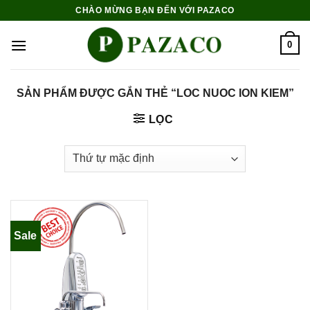
Skip
CHÀO MỪNG BẠN ĐẾN VỚI PAZACO
to
content
0
SẢN PHẨM ĐƯỢC GẮN THẺ “LOC NUOC ION KIEM”
LỌC
Sale