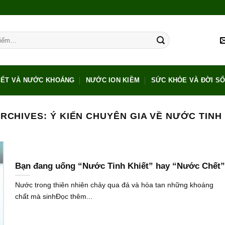
IẾT VÀ NƯỚC KHOÁNG
NƯỚC ION KIỀM
SỨC KHỎE VÀ ĐỜI S
ARCHIVES:
Ý KIẾN CHUYÊN GIA VỀ NƯỚC TINH
Bạn đang uống “Nước Tinh Khiết” hay “Nước Chết”
Nước trong thiên nhiên chảy qua đá và hòa tan những khoáng
chất mà sinhĐọc thêm...