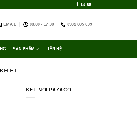
EMAIL
08:00 - 17:30
0902 885 839
ỐNG
SẢN PHẨM
LIÊN HỆ
 KHIẾT
KẾT NỐI PAZACO