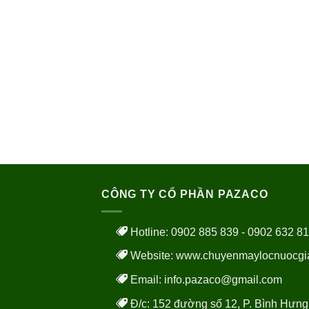
CÔNG TY CỔ PHẦN PAZACO
Hotline: 0902 885 839 - 0902 632 8
Website:
www.chuyenmaylocnuocgi
Email: info.pazaco@gmail.com
Đ/c: 152 đường số 12, P. Bình Hưng