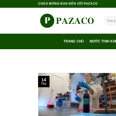
Skip
CHÀO MỪNG BẠN ĐẾN VỚI PAZACO
to
content
Tìm
kiếm:
TRANG CHỦ
NƯỚC TINH KH
14
Th1