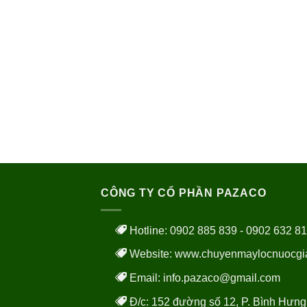
CÔNG TY CỔ PHẦN PAZACO
Hotline: 0902 885 839 - 0902 632 8
Website:
www.chuyenmaylocnuocgi
Email: info.pazaco@gmail.com
Đ/c: 152 đường số 12, P. Bình Hưng