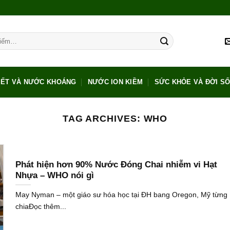
IẾT VÀ NƯỚC KHOÁNG
NƯỚC ION KIỀM
SỨC KHỎE VÀ ĐỜI S
TAG ARCHIVES:
WHO
Phát hiện hơn 90% Nước Đóng Chai nhiễm vi Hạt
Nhựa – WHO nói gì
May Nyman – một giáo sư hóa học tại ĐH bang Oregon, Mỹ từng
chiaĐọc thêm...