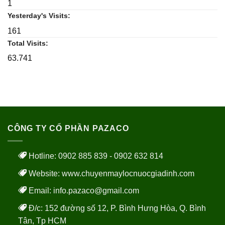
1
Yesterday's Visits:
161
Total Visits:
63.741
CÔNG TY CỔ PHẦN PAZACO
Hotline: 0902 885 839 - 0902 632 814
Website:
www.chuyenmaylocnuocgiadinh.com
Email: info.pazaco@gmail.com
Đ/c: 152 đường số 12, P. Bình Hưng Hòa, Q. Bình
Tân, Tp HCM