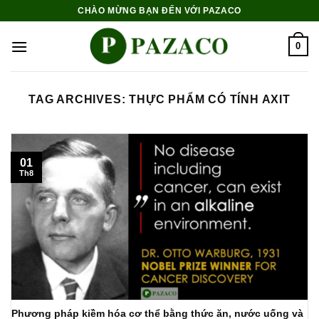
Skip
CHÀO MỪNG BẠN ĐẾN VỚI PAZACO
to
content
0
TAG ARCHIVES:
THỰC PHẨM CÓ TÍNH AXIT
01
Th8
Phương pháp kiềm hóa cơ thể bằng thức ăn, nước uống và