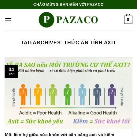
Skip
CHÀO MỪNG BẠN ĐẾN VỚI PAZACO
to
content
0
TAG ARCHIVES:
THỨC ĂN TÍNH AXIT
04
Th8
Mối liên hệ giữa sức khỏe với cân bằng axit và kiềm