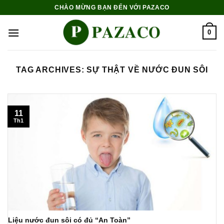
Skip
CHÀO MỪNG BẠN ĐẾN VỚI PAZACO
to
content
0
TAG ARCHIVES:
SỰ THẬT VỀ NƯỚC ĐUN SÔI
11
Th1
Liệu nước đun sôi có đủ “An Toàn”