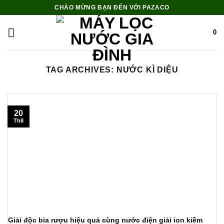
Skip
CHÀO MỪNG BẠN ĐẾN VỚI PAZACO
to
content
0
TAG ARCHIVES:
NƯỚC KÌ DIỆU
20
Th8
Giải độc bia rượu hiệu quả cùng nước điện giải ion kiềm