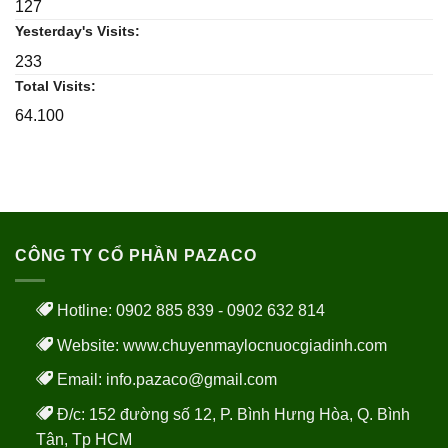
127
Yesterday's Visits:
233
Total Visits:
64.100
CÔNG TY CỔ PHẦN PAZACO
Hotline: 0902 885 839 - 0902 632 814
Website:
www.chuyenmaylocnuocgiadinh.com
Email: info.pazaco@gmail.com
Đ/c: 152 đường số 12, P. Bình Hưng Hòa, Q. Bình
Tân, Tp HCM