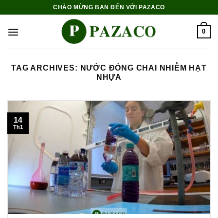
Skip
CHÀO MỪNG BẠN ĐẾN VỚI PAZACO
to
content
0
TAG ARCHIVES:
NƯỚC ĐÓNG CHAI NHIỄM HẠT
NHỰA
14
Th1