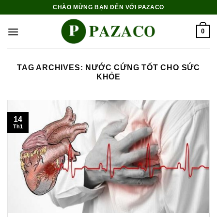
Skip
CHÀO MỪNG BẠN ĐẾN VỚI PAZACO
to
content
0
TAG ARCHIVES:
NƯỚC CỨNG TỐT CHO SỨC
KHỎE
14
Th1