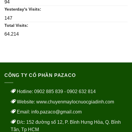
94
Yesterday's Visits:
147
Total Visits:
64.214
CÔNG TY CỔ PHẦN PAZACO
Hotline: 0902 885 839 - 0902 632 814
Website:
www.chuyenmaylocnuocgiadinh.com
Email: info.pazaco@gmail.com
Đ/c: 152 đường số 12, P. Bình Hưng Hòa, Q. Bình
Tân, Tp HCM