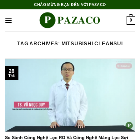
Skip
CHÀO MỪNG BẠN ĐẾN VỚI PAZACO
to
content
0
TAG ARCHIVES:
MITSUBISHI CLEANSUI
26
Th6
So Sánh Công Nghệ Lọc RO Và Công Nghệ Màng Lọc Sợi