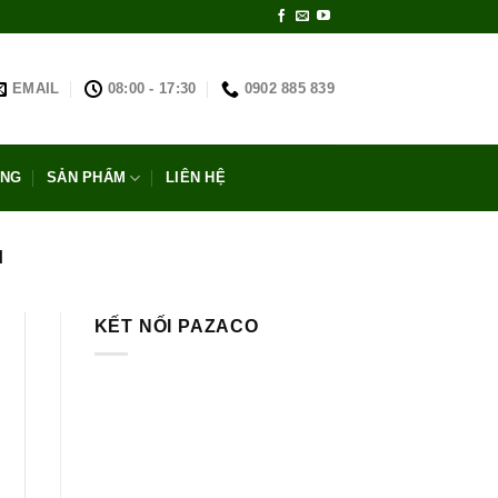
EMAIL
08:00 - 17:30
0902 885 839
ỐNG
SẢN PHẨM
LIÊN HỆ
M
KẾT NỐI PAZACO