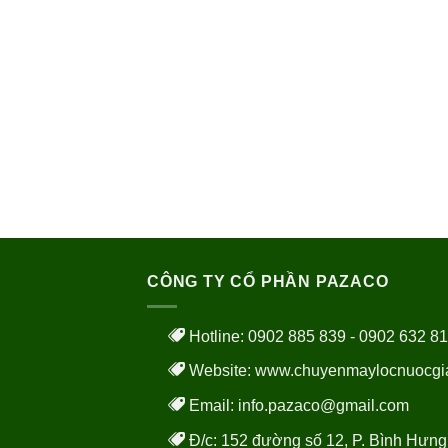
CÔNG TY CỔ PHẦN PAZACO
Hotline: 0902 885 839 - 0902 632 8
Website:
www.chuyenmaylocnuocgi
Email: info.pazaco@gmail.com
Đ/c: 152 đường số 12, P. Bình Hưng