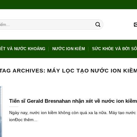
IẾT VÀ NƯỚC KHOÁNG
NƯỚC ION KIỀM
SỨC KHỎE VÀ ĐỜI S
TAG ARCHIVES:
MÁY LỌC TẠO NƯỚC ION KIỀ
Tiến sĩ Gerald Bresnahan nhận xét về nước ion kiềm
Ngày nay, nước ion kiềm không còn quá xa lạ nữa. Máy tạo nước
ionĐọc thêm...