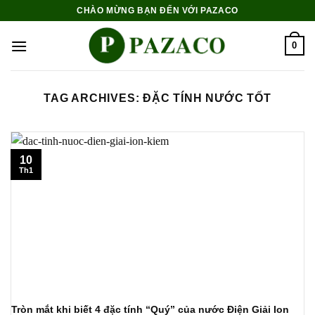
Skip
CHÀO MỪNG BẠN ĐẾN VỚI PAZACO
to
content
0
TAG ARCHIVES:
ĐẶC TÍNH NƯỚC TỐT
10
Th1
Tròn mắt khi biết 4 đặc tính “Quý” của nước Điện Giải Ion