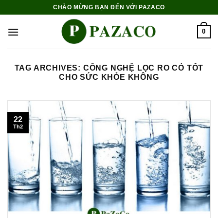
Skip
CHÀO MỪNG BẠN ĐẾN VỚI PAZACO
to
content
0
TAG ARCHIVES:
CÔNG NGHỆ LỌC RO CÓ TỐT
CHO SỨC KHỎE KHÔNG
22
Th2