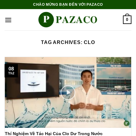
Skip
CHÀO MỪNG BẠN ĐẾN VỚI PAZACO
to
content
0
TAG ARCHIVES:
CLO
08
Th2
Thí Nghiệm Về Tác Hại Của Clo Dư Trong Nước