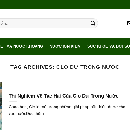
IẾT VÀ NƯỚC KHOÁNG
NƯỚC ION KIỀM
SỨC KHỎE VÀ ĐỜI S
TAG ARCHIVES:
CLO DƯ TRONG NƯỚC
Thí Nghiệm Về Tác Hại Của Clo Dư Trong Nước
Chào bạn, Clo là một trong những giải pháp hữu hiệu được cho
vào nướcĐọc thêm...