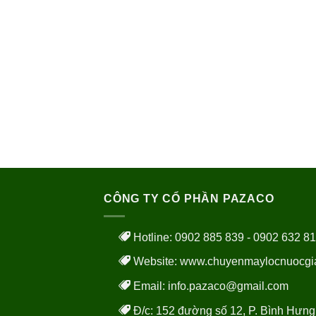
CÔNG TY CỔ PHẦN PAZACO
Hotline: 0902 885 839 - 0902 632 8
Website:
www.chuyenmaylocnuocgi
Email: info.pazaco@gmail.com
Đ/c: 152 đường số 12, P. Bình Hưng