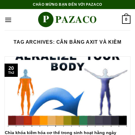
Skip
CHÀO MỪNG BẠN ĐẾN VỚI PAZACO
to
content
0
TAG ARCHIVES:
CÂN BẰNG AXIT VÀ KIỀM
20
Th2
Chìa khóa kiềm hóa cơ thể trong sinh hoạt hằng ngày