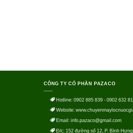
CÔNG TY CỔ PHẦN PAZACO
Hotline: 0902 885 839 - 0902 632 8
Website:
www.chuyenmaylocnuocgi
Email: info.pazaco@gmail.com
Đ/c: 152 đường số 12, P. Bình Hưng