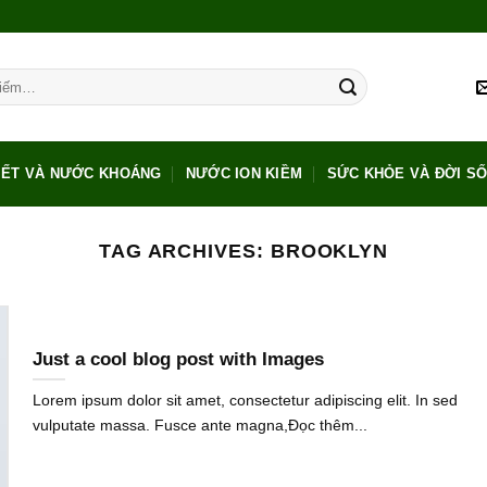
IẾT VÀ NƯỚC KHOÁNG
NƯỚC ION KIỀM
SỨC KHỎE VÀ ĐỜI S
TAG ARCHIVES:
BROOKLYN
Just a cool blog post with Images
Lorem ipsum dolor sit amet, consectetur adipiscing elit. In sed
vulputate massa. Fusce ante magna,Đọc thêm...