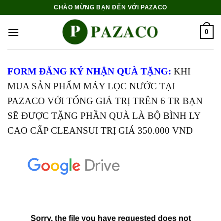
Skip
CHÀO MỪNG BẠN ĐẾN VỚI PAZACO
to
content
0
FORM ĐĂNG KÝ NHẬN QUÀ TẶNG:
KHI
MUA SẢN PHẨM MÁY LỌC NƯỚC TẠI
PAZACO VỚI TỔNG GIÁ TRỊ TRÊN 6 TR BẠN
SẼ ĐƯỢC TẶNG PHẦN QUÀ LÀ BỘ BÌNH LY
CAO CẤP CLEANSUI TRỊ GIÁ 350.000 VND