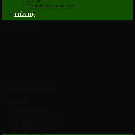
Lõi Lọc
Các thiết bị lọc nước khác
LIÊN HỆ
Kết nối PAZACO
HỖ TRỢ KHÁCH HÀNG
Lượt truy cập
Online Users:
0
Today's Visits:
15
Yesterday's Visits:
152
Total Visits:
64.287