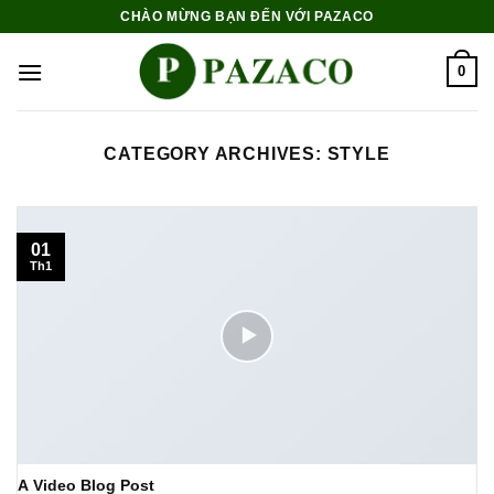
Skip
CHÀO MỪNG BẠN ĐẾN VỚI PAZACO
to
content
0
CATEGORY ARCHIVES:
STYLE
01
Th1
A Video Blog Post